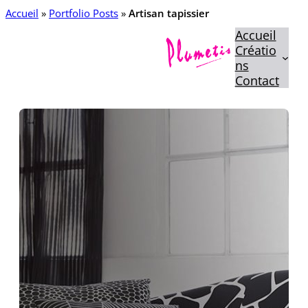
Aller
Accueil
»
Portfolio Posts
»
Artisan tapissier
au
Accueil
contenu
Créatio
ns
Contact