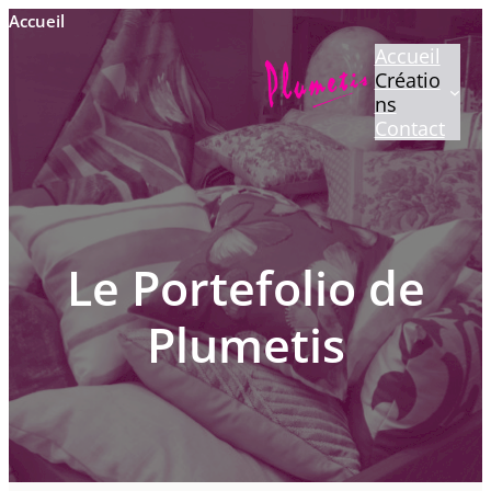
Aller
Accueil
au
Accueil
contenu
Créatio
ns
Contact
Le Portefolio de
Plumetis